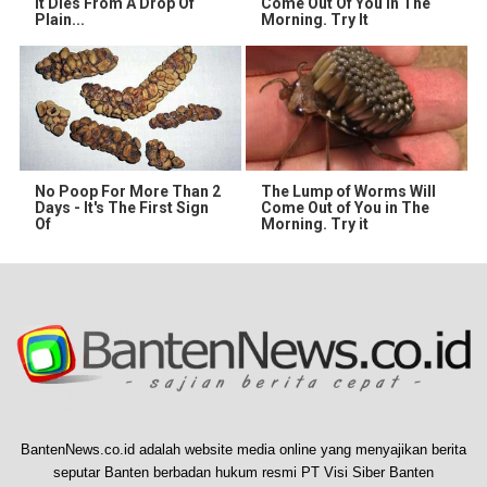
It Dies From A Drop Of
Come Out Of You In The
Plain...
Morning. Try It
No Poop For More Than 2
The Lump of Worms Will
Days - It's The First Sign
Come Out of You in The
Of
Morning. Try it
BantenNews.co.id adalah website media online yang menyajikan berita
seputar Banten berbadan hukum resmi PT Visi Siber Banten