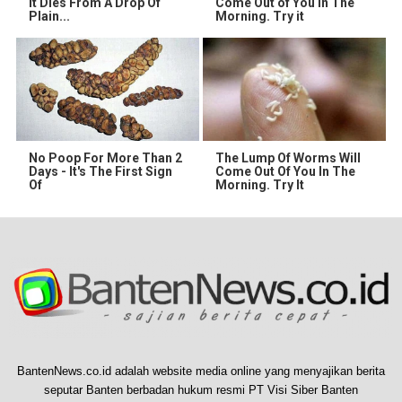
It Dies From A Drop Of
Come Out of You in The
Plain...
Morning. Try it
No Poop For More Than 2
The Lump Of Worms Will
Days - It's The First Sign
Come Out Of You In The
Of
Morning. Try It
BantenNews.co.id adalah website media online yang menyajikan berita
seputar Banten berbadan hukum resmi PT Visi Siber Banten