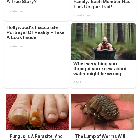
Fungus Is A Parasite, And
The Lump of Worms Will