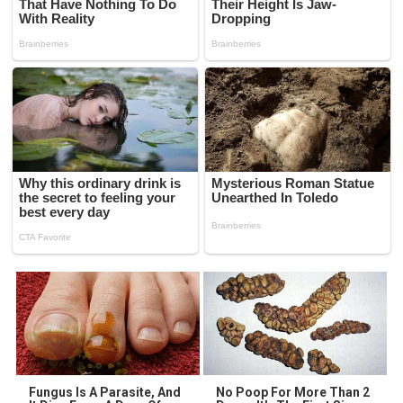
Fungus Is A Parasite, And
No Poop For More Than 2