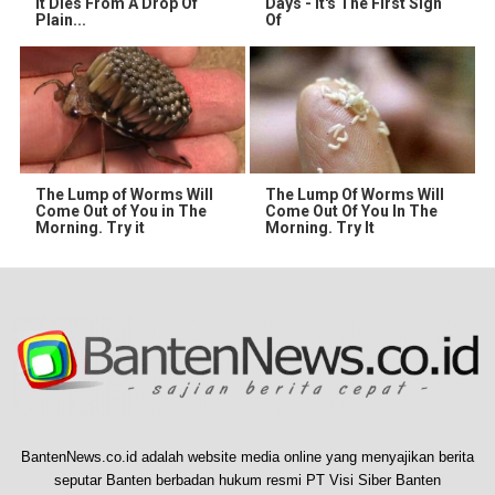
It Dies From A Drop Of
Days - It's The First Sign
Plain...
Of
The Lump of Worms Will
The Lump Of Worms Will
Come Out of You in The
Come Out Of You In The
Morning. Try it
Morning. Try It
BantenNews.co.id adalah website media online yang menyajikan berita
seputar Banten berbadan hukum resmi PT Visi Siber Banten