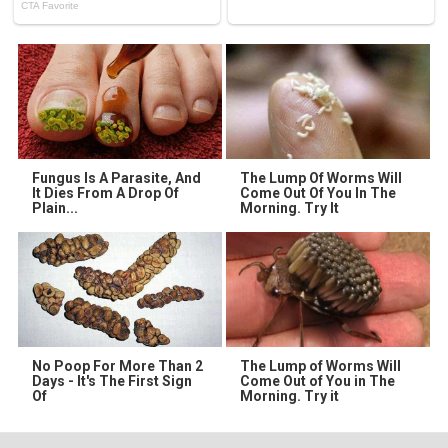
Fungus Is A Parasite, And
The Lump Of Worms Will
It Dies From A Drop Of
Come Out Of You In The
Plain...
Morning. Try It
No Poop For More Than 2
The Lump of Worms Will
Days - It's The First Sign
Come Out of You in The
Of
Morning. Try it