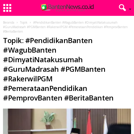
Beranda
Topik
#PendidikanBanten #WagubBanten #DimyatiNatakusumah
#GuruMadrasah #PGMBanten #RakerwilPGM #PemerataanPendidikan #PemprovBanten
#BeritaBanten
Topik: #PendidikanBanten
#WagubBanten
#DimyatiNatakusumah
#GuruMadrasah #PGMBanten
#RakerwilPGM
#PemerataanPendidikan
#PemprovBanten #BeritaBanten