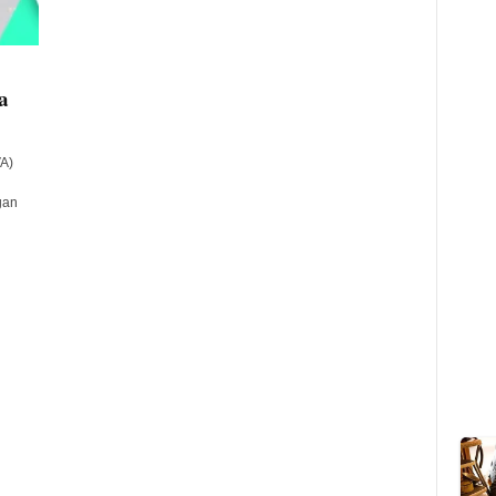
a
A)
gan