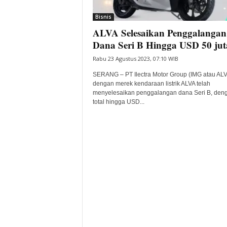
i
Bisnis
t
ALVA Selesaikan Penggalangan
a
B
Dana Seri B Hingga USD 50 jut
a
Rabu 23 Agustus 2023, 07:10 WIB
n
t
SERANG – PT Ilectra Motor Group (IMG atau ALV
e
dengan merek kendaraan listrik ALVA telah
menyelesaikan penggalangan dana Seri B, den
n
total hingga USD...
H
a
r
i
I
n
i