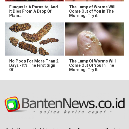
Fungus Is A Parasite, And
The Lump of Worms Will
It Dies From A Drop Of
Come Out of You in The
Plain...
Morning. Try it
No Poop For More Than 2
The Lump Of Worms Will
Days - It's The First Sign
Come Out Of You In The
Of
Morning. Try It