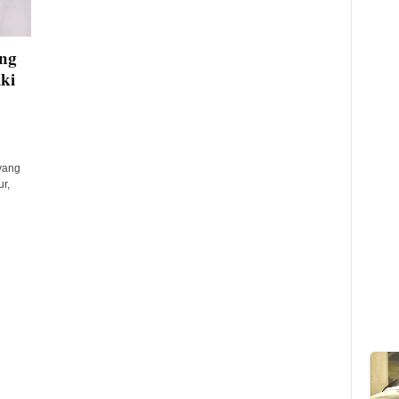
ang
ki
yang
r,