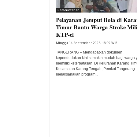
i
Pemerintahan
t
Pelayanan Jemput Bola di Kar
a
B
Timur Bantu Warga Stroke Mili
a
KTP-el
n
Minggu 14 September 2025, 18:09 WIB
t
e
TANGERANG – Mendapatkan dokumen
n
kependudukan kini semakin mudah bagi warga 
H
memiliki keterbatasan. Di Kelurahan Karang Timu
Kecamatan Karang Tengah, Pemkot Tangerang
a
melaksanakan program...
r
i
I
n
i