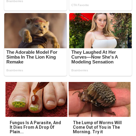
Fungus Is A Parasite, And
The Lump of Worms Will
It Dies From A Drop Of
Come Out of You in The
Plain...
Morning. Try it