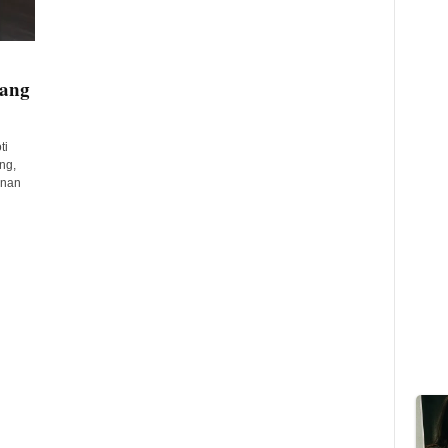
rang
ti
ng,
anan