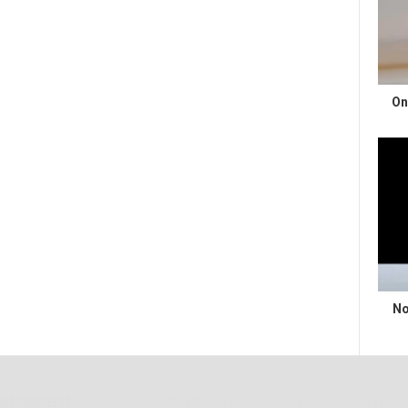
On
No