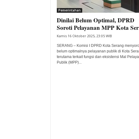
i
Pemerintahan
t
Dinilai Belum Optimal, DPRD
a
B
Soroti Pelayanan MPP Kota Se
a
Kamis 16 Oktober 2025, 23:05 WIB
n
t
SERANG – Komisi I DPRD Kota Serang menyoro
e
belum optimalnya pelayanan publik di Kota Sera
terutama terkait fungsi dan eksistensi Mal Pelay
n
Publik (MPP)...
H
a
r
i
I
n
i