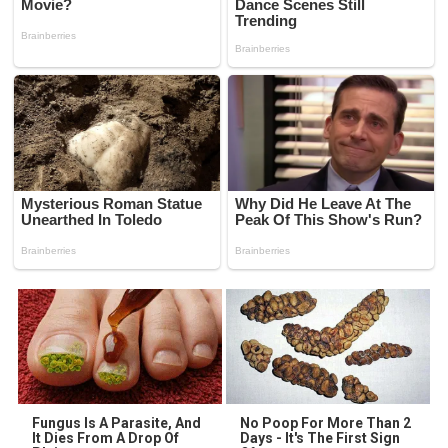
Fungus Is A Parasite, And
No Poop For More Than 2
It Dies From A Drop Of
Days - It's The First Sign