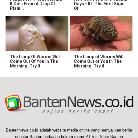
It Dies From A Drop Of
Days - It's The First Sign
Plain...
Of
The Lump Of Worms Will
The Lump of Worms Will
Come Out Of You In The
Come Out of You in The
Morning. Try It
Morning. Try it
BantenNews.co.id adalah website media online yang menyajikan berita
seputar Banten berbadan hukum resmi PT Visi Siber Banten