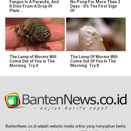
Fungus Is A Parasite, And
No Poop For More Than 2
It Dies From A Drop Of
Days - It's The First Sign
Plain...
Of
The Lump of Worms Will
The Lump Of Worms Will
Come Out of You in The
Come Out Of You In The
Morning. Try it
Morning. Try It
BantenNews.co.id adalah website media online yang menyajikan berita