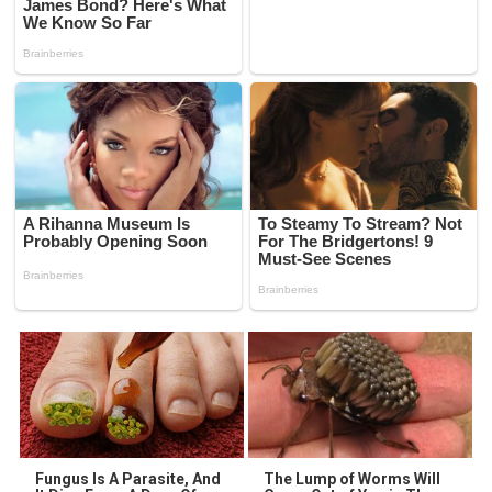
Fungus Is A Parasite, And
The Lump of Worms Will