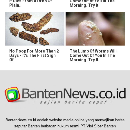
It Dies From A Drop Of
Come Out of You in The
Plain...
Morning. Try it
No Poop For More Than 2
The Lump Of Worms Will
Days - It's The First Sign
Come Out Of You In The
Of
Morning. Try It
BantenNews.co.id adalah website media online yang menyajikan berita
seputar Banten berbadan hukum resmi PT Visi Siber Banten