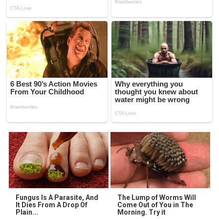
Fungus Is A Parasite, And
The Lump of Worms Will
It Dies From A Drop Of
Come Out of You in The
Plain...
Morning. Try it