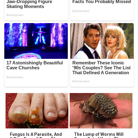
Fungus Is A Parasite, And
The Lump of Worms Will