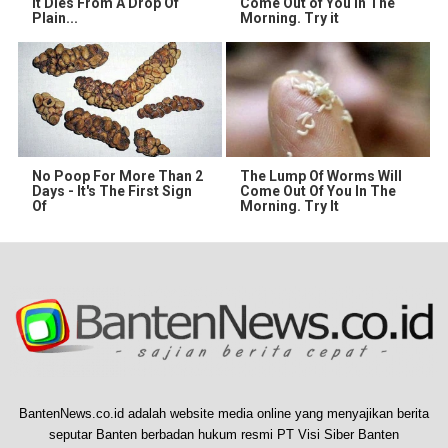
It Dies From A Drop Of
Come Out of You in The
Plain...
Morning. Try it
No Poop For More Than 2
The Lump Of Worms Will
Days - It's The First Sign
Come Out Of You In The
Of
Morning. Try It
BantenNews.co.id adalah website media online yang menyajikan berita
seputar Banten berbadan hukum resmi PT Visi Siber Banten