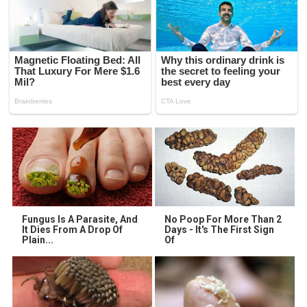
Fungus Is A Parasite, And
No Poop For More Than 2
It Dies From A Drop Of
Days - It's The First Sign
Plain...
Of