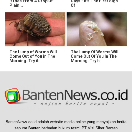
It Dies From A Drop Of
Days - It's The First Sign
Plain...
Of
The Lump of Worms Will
The Lump Of Worms Will
Come Out of You in The
Come Out Of You In The
Morning. Try it
Morning. Try It
BantenNews.co.id adalah website media online yang menyajikan berita
seputar Banten berbadan hukum resmi PT Visi Siber Banten