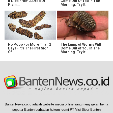
It Dies From A Drop Of
Come Out Of You In The
Plain...
Morning. Try It
No Poop For More Than 2
The Lump of Worms Will
Days - It's The First Sign
Come Out of You in The
Of
Morning. Try it
BantenNews.co.id adalah website media online yang menyajikan berita
seputar Banten berbadan hukum resmi PT Visi Siber Banten