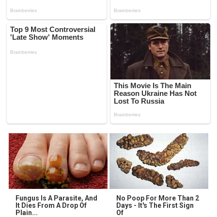
Fungus Is A Parasite, And
No Poop For More Than 2
It Dies From A Drop Of
Days - It's The First Sign
Plain...
Of