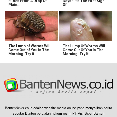
It Dies From A Drop Of
Days - It's The First Sign
Plain...
Of
The Lump of Worms Will
The Lump Of Worms Will
Come Out of You in The
Come Out Of You In The
Morning. Try it
Morning. Try It
BantenNews.co.id adalah website media online yang menyajikan berita
seputar Banten berbadan hukum resmi PT Visi Siber Banten