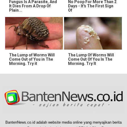
Fungus Is A Parasite, And
No Poop For More Than 2
It Dies From A Drop Of
Days - It's The First Sign
Plain...
Of
The Lump of Worms Will
The Lump Of Worms Will
Come Out of You in The
Come Out Of You In The
Morning. Try it
Morning. Try It
BantenNews.co.id adalah website media online yang menyajikan berita