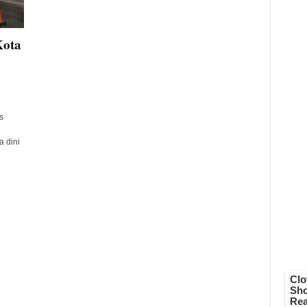
Kota
s
a dini