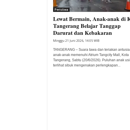
i
Peristiwa
t
Lewat Bermain, Anak-anak di 
a
B
Tangerang Belajar Tanggap
a
Darurat dan Kebakaran
n
Minggu 21 Juni 2026, 14:05 WIB
t
e
TANGERANG – Suara tawa dan teriakan antusia
n
anak-anak memenuhi Atrium Tangcity Mall, Kota
H
Tangerang, Sabtu (20/6/2026). Puluhan anak usi
terlihat sibuk mengenakan perlengkapan...
a
r
i
I
n
i