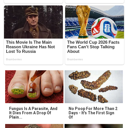
Fungus Is A Parasite, And
No Poop For More Than 2
It Dies From A Drop Of
Days - It's The First Sign
Plain...
Of