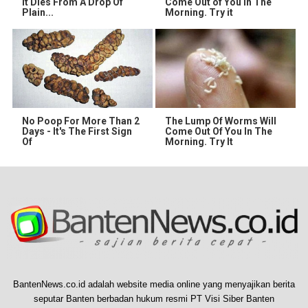
It Dies From A Drop Of
Come Out of You in The
Plain...
Morning. Try it
No Poop For More Than 2
The Lump Of Worms Will
Days - It's The First Sign
Come Out Of You In The
Of
Morning. Try It
BantenNews.co.id adalah website media online yang menyajikan berita
seputar Banten berbadan hukum resmi PT Visi Siber Banten