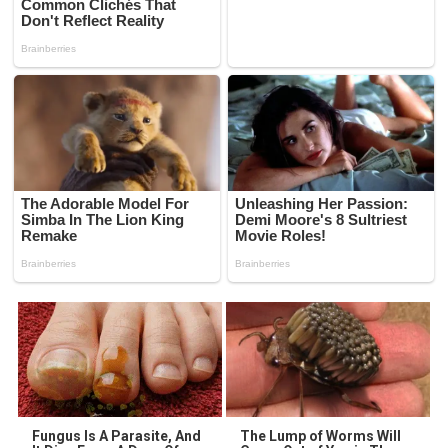
Fungus Is A Parasite, And
The Lump of Worms Will