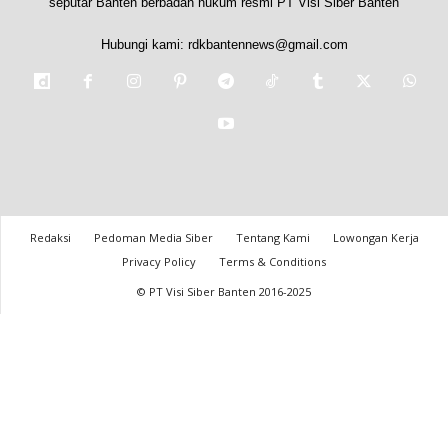
seputar Banten berbadan hukum resmi PT Visi Siber Banten
Hubungi kami:
rdkbantennews@gmail.com
Redaksi
Pedoman Media Siber
Tentang Kami
Lowongan Kerja
Privacy Policy
Terms & Conditions
© PT Visi Siber Banten 2016-2025