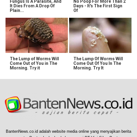
Fungus Is A Parasite, And
No Poop For More Than 2
It Dies From A Drop Of
Days - It's The First Sign
Plain...
Of
The Lump of Worms Will
The Lump Of Worms Will
Come Out of You in The
Come Out Of You In The
Morning. Try it
Morning. Try It
BantenNews.co.id adalah website media online yang menyajikan berita