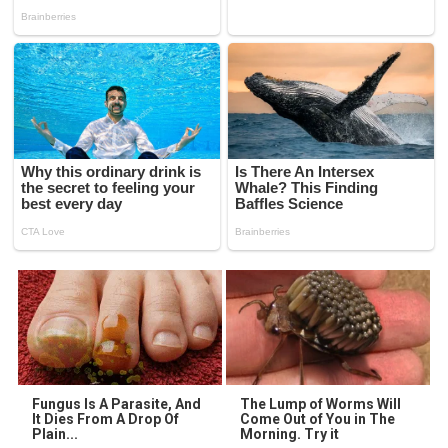
Fungus Is A Parasite, And
The Lump of Worms Will
It Dies From A Drop Of
Come Out of You in The
Plain...
Morning. Try it