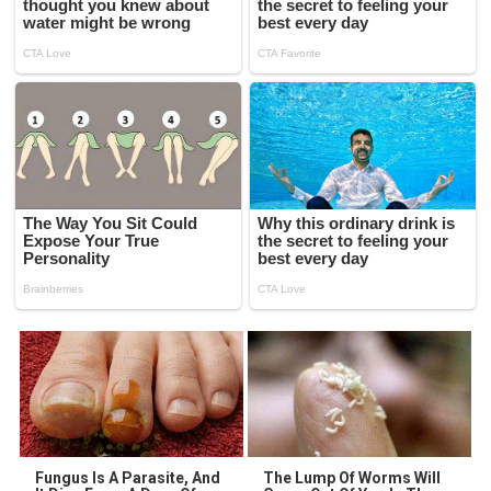
Fungus Is A Parasite, And
The Lump Of Worms Will