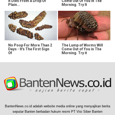
It Dies From A Drop Of
Come Out Of You In The
Plain...
Morning. Try It
No Poop For More Than 2
The Lump of Worms Will
Days - It's The First Sign
Come Out of You in The
Of
Morning. Try it
BantenNews.co.id adalah website media online yang menyajikan berita
seputar Banten berbadan hukum resmi PT Visi Siber Banten