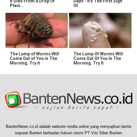
It Dies From A Drop Of
Days - It's The First Sign
Plain...
Of
The Lump of Worms Will
The Lump Of Worms Will
Come Out of You in The
Come Out Of You In The
Morning. Try it
Morning. Try It
BantenNews.co.id adalah website media online yang menyajikan berita
seputar Banten berbadan hukum resmi PT Visi Siber Banten