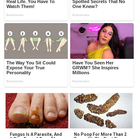
Fungus Is A Parasite, And
No Poop For More Than 2