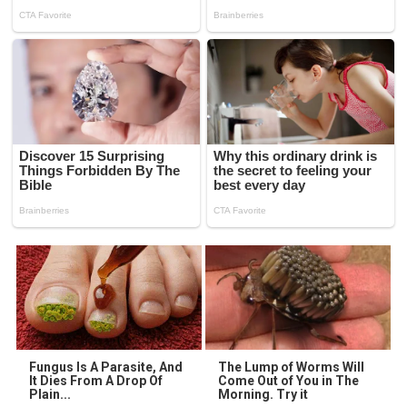
Fungus Is A Parasite, And
The Lump of Worms Will
It Dies From A Drop Of
Come Out of You in The
Plain...
Morning. Try it