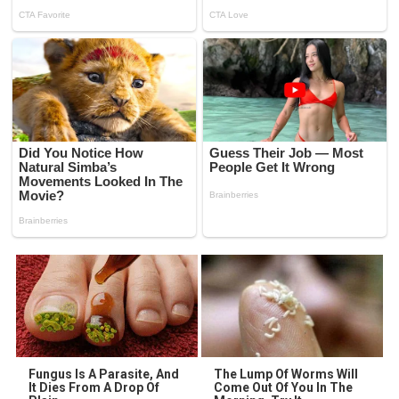
Fungus Is A Parasite, And
The Lump Of Worms Will
It Dies From A Drop Of
Come Out Of You In The