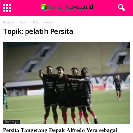
Beranda
Topik
Pelatih Persita
Topik: pelatih Persita
Olahraga
Persita Tangerang Depak Alfredo Vera sebagai