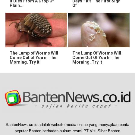
It Dies From A Drop Of
Days - It's The First Sign
Plain...
Of
The Lump of Worms Will
The Lump Of Worms Will
Come Out of You in The
Come Out Of You In The
Morning. Try it
Morning. Try It
BantenNews.co.id adalah website media online yang menyajikan berita
seputar Banten berbadan hukum resmi PT Visi Siber Banten