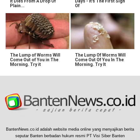
It Dies From A Drop Of
Days - It's The First Sign
Plain...
Of
The Lump of Worms Will
The Lump Of Worms Will
Come Out of You in The
Come Out Of You In The
Morning. Try it
Morning. Try It
BantenNews.co.id adalah website media online yang menyajikan berita
seputar Banten berbadan hukum resmi PT Visi Siber Banten