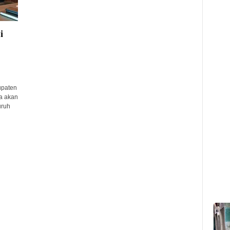
i
upaten
ya akan
uruh