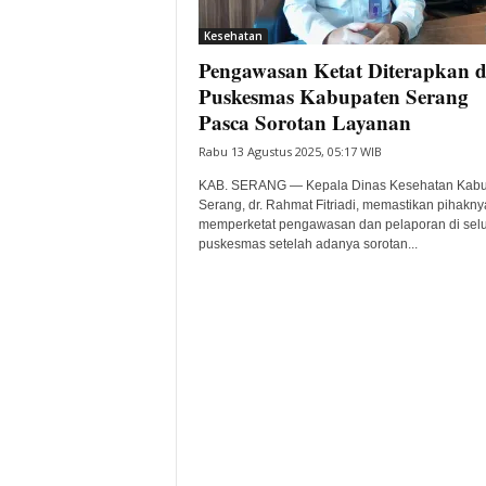
i
Kesehatan
t
Pengawasan Ketat Diterapkan d
a
B
Puskesmas Kabupaten Serang
a
Pasca Sorotan Layanan
n
Rabu 13 Agustus 2025, 05:17 WIB
t
e
KAB. SERANG — Kepala Dinas Kesehatan Kab
n
Serang, dr. Rahmat Fitriadi, memastikan pihakn
H
memperketat pengawasan dan pelaporan di sel
puskesmas setelah adanya sorotan...
a
r
i
I
n
i