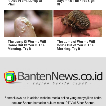
It Dies From A Drop Of
Days - It's The First Sign
Plain...
Of
The Lump Of Worms Will
The Lump of Worms Will
Come Out Of You In The
Come Out of You in The
Morning. Try It
Morning. Try it
BantenNews.co.id adalah website media online yang menyajikan berita
seputar Banten berbadan hukum resmi PT Visi Siber Banten