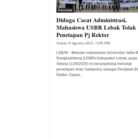
i
Peristiwa
t
Diduga Cacat Administrasi,
a
B
Mahasiswa USBR Lebak Tolak
a
Penetapan Pj Rektor
n
Selasa 12 Agustus 2025, 15:09 WIB
t
e
LEBAK - Belasan mahasiswa Universitas Setia B
n
Rangkasbitung (USBR) Kabupaten Lebak, pada
H
Selasa (12/8/2025) ini berunjukrasa menolak
penetapan Iman Sampurna sebagai Penjabat (Pj
a
Rektor. Dalam...
r
i
I
n
i