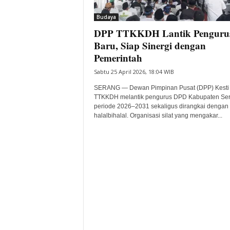
i
Budaya
t
DPP TTKKDH Lantik Penguru
a
B
Baru, Siap Sinergi dengan
a
Pemerintah
n
Sabtu 25 April 2026, 18:04 WIB
t
e
SERANG — Dewan Pimpinan Pusat (DPP) Kesti
n
TTKKDH melantik pengurus DPD Kabupaten Se
H
periode 2026–2031 sekaligus dirangkai dengan
halalbihalal. Organisasi silat yang mengakar...
a
r
i
I
n
i