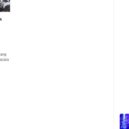
s
rang
 acara