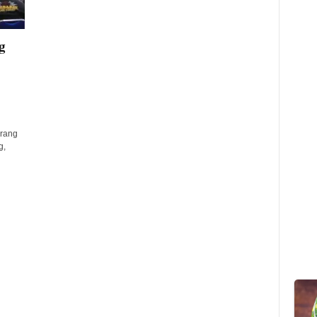
g
erang
g,