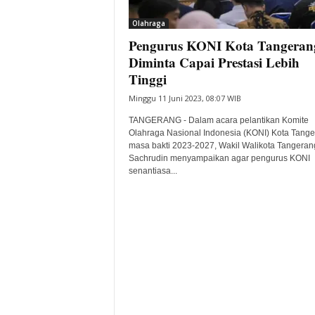
i
Olahraga
t
Pengurus KONI Kota Tangeran
a
B
Diminta Capai Prestasi Lebih
a
Tinggi
n
Minggu 11 Juni 2023, 08:07 WIB
t
e
TANGERANG - Dalam acara pelantikan Komite
n
Olahraga Nasional Indonesia (KONI) Kota Tang
H
masa bakti 2023-2027, Wakil Walikota Tangeran
Sachrudin menyampaikan agar pengurus KONI
a
senantiasa...
r
i
I
n
i