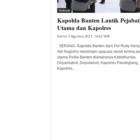
i
Hukum
t
Kapolda Banten Lantik Pejabat
a
B
Utama dan Kapolres
a
Kamis 5 Agustus 2021, 14:02 WIB
n
t
SERANG- Kapolda Banten Irjen Pol Rudy Heriy
e
Adi Nugroho memimpin upacara serah terima pe
utama Polda Banten diantaranya Kabidhumas,
n
Dirpamobvit, Dirpolairud, Kapolres Pandeglang,
H
Kapolres...
a
r
i
I
n
i