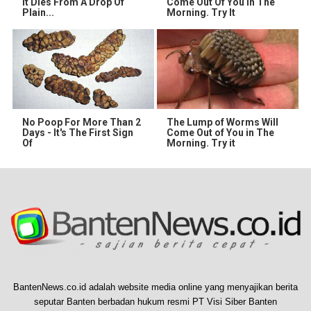
It Dies From A Drop Of
Come Out Of You In The
Plain...
Morning. Try It
No Poop For More Than 2
The Lump of Worms Will
Days - It's The First Sign
Come Out of You in The
Of
Morning. Try it
BantenNews.co.id adalah website media online yang menyajikan berita
seputar Banten berbadan hukum resmi PT Visi Siber Banten