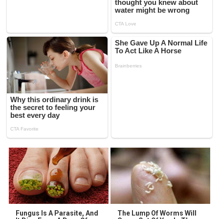
Fungus Is A Parasite, And
The Lump Of Worms Will