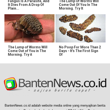
Fungus Is A Parasite, And
The Lump Of Worms Will
It Dies From A Drop Of
Come Out Of You In The
Plain...
Morning. Try It
The Lump of Worms Will
No Poop For More Than 2
Come Out of You in The
Days - It's The First Sign
Morning. Try it
Of
BantenNews.co.id adalah website media online yang menyajikan berita