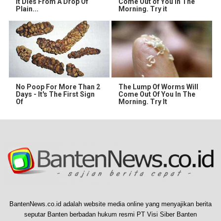
It Dies From A Drop Of
Come Out of You in The
Plain...
Morning. Try it
No Poop For More Than 2
The Lump Of Worms Will
Days - It's The First Sign
Come Out Of You In The
Of
Morning. Try It
BantenNews.co.id adalah website media online yang menyajikan berita
seputar Banten berbadan hukum resmi PT Visi Siber Banten