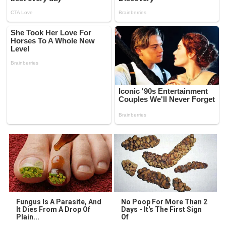
Fungus Is A Parasite, And
No Poop For More Than 2
It Dies From A Drop Of
Days - It's The First Sign
Plain...
Of