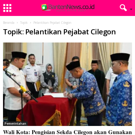
Beranda
Topik
Pelantikan Pejabat Cilegon
Topik: Pelantikan Pejabat Cilegon
Pemerintahan
Wali Kota: Pengisian Sekda Cilegon akan Gunakan