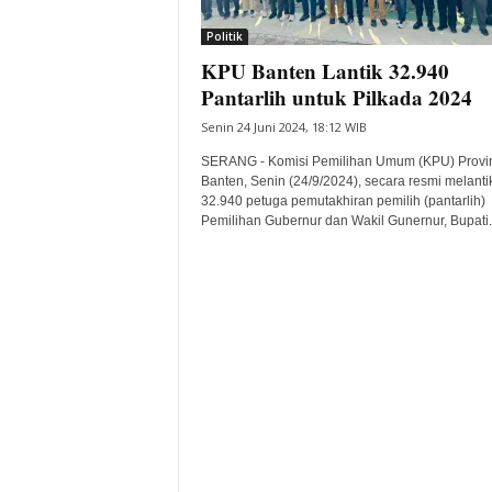
i
Politik
t
KPU Banten Lantik 32.940
a
B
Pantarlih untuk Pilkada 2024
a
Senin 24 Juni 2024, 18:12 WIB
n
t
SERANG - Komisi Pemilihan Umum (KPU) Provi
e
Banten, Senin (24/9/2024), secara resmi melanti
32.940 petuga pemutakhiran pemilih (pantarlih)
n
Pemilihan Gubernur dan Wakil Gunernur, Bupati..
H
a
r
i
I
n
i