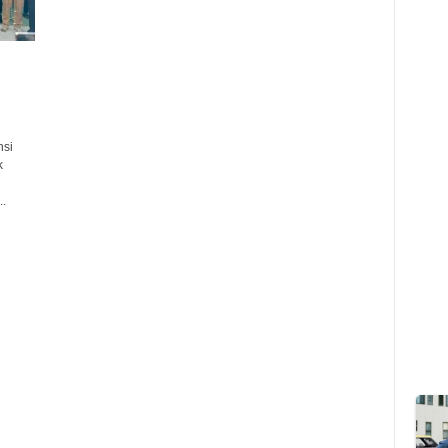
nsi
k
.