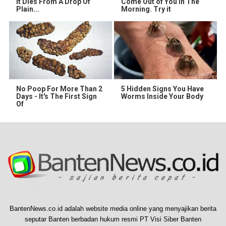
It Dies From A Drop Of
Come Out of You in The
Plain...
Morning. Try it
No Poop For More Than 2
5 Hidden Signs You Have
Days - It's The First Sign
Worms Inside Your Body
Of
BantenNews.co.id adalah website media online yang menyajikan berita
seputar Banten berbadan hukum resmi PT Visi Siber Banten