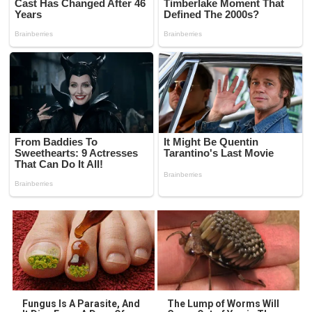
Fungus Is A Parasite, And
The Lump of Worms Will