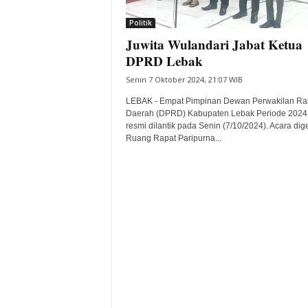
i
Politik
t
Juwita Wulandari Jabat Ketua
a
B
DPRD Lebak
a
Senin 7 Oktober 2024, 21:07 WIB
n
t
LEBAK - Empat Pimpinan Dewan Perwakilan Ra
e
Daerah (DPRD) Kabupaten Lebak Periode 2024
resmi dilantik pada Senin (7/10/2024). Acara dige
n
Ruang Rapat Paripurna...
H
a
r
i
I
n
i