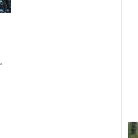
k
s
or