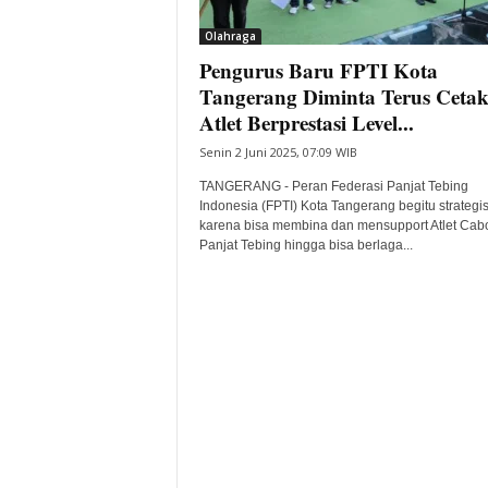
i
Olahraga
t
Pengurus Baru FPTI Kota
a
B
Tangerang Diminta Terus Ceta
a
Atlet Berprestasi Level...
n
Senin 2 Juni 2025, 07:09 WIB
t
e
TANGERANG - Peran Federasi Panjat Tebing
n
Indonesia (FPTI) Kota Tangerang begitu strategi
H
karena bisa membina dan mensupport Atlet Cab
Panjat Tebing hingga bisa berlaga...
a
r
i
I
n
i