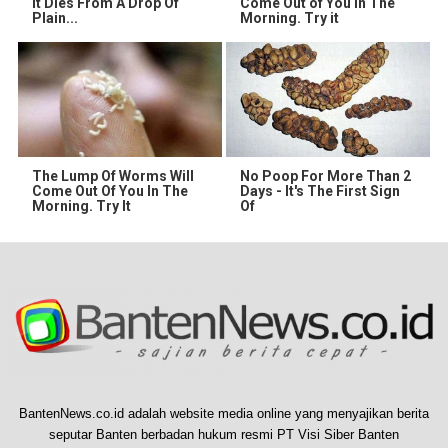
It Dies From A Drop Of
Come Out of You in The
Plain...
Morning. Try it
The Lump Of Worms Will
No Poop For More Than 2
Come Out Of You In The
Days - It's The First Sign
Morning. Try It
Of
BantenNews.co.id adalah website media online yang menyajikan berita
seputar Banten berbadan hukum resmi PT Visi Siber Banten