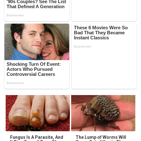
Fungus Is A Parasite, And
The Lump of Worms Will