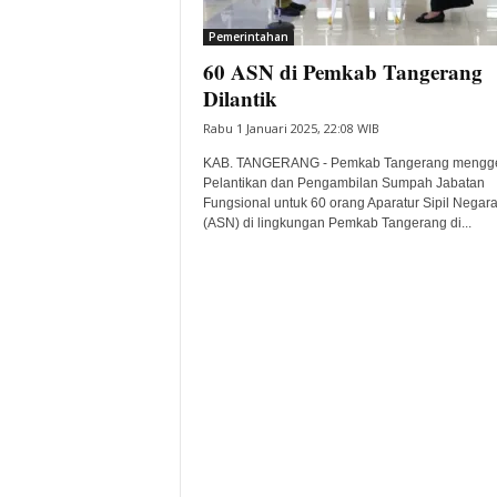
i
Pemerintahan
t
60 ASN di Pemkab Tangerang
a
B
Dilantik
a
Rabu 1 Januari 2025, 22:08 WIB
n
t
KAB. TANGERANG - Pemkab Tangerang mengge
e
Pelantikan dan Pengambilan Sumpah Jabatan
Fungsional untuk 60 orang Aparatur Sipil Negar
n
(ASN) di lingkungan Pemkab Tangerang di...
H
a
r
i
I
n
i