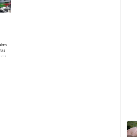
lres
tas
itas