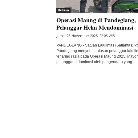
i
Hukum
t
Operasi Maung di Pandeglang,
a
B
Pelanggar Helm Mendominasi
a
Jumat 28 November 2025, 22:03 WIB
n
t
PANDEGLANG - Satuan Lalulintas (Satlantas) Po
e
Pandeglang menyebut ratusan pelanggar lalu lin
terjaring razia pada Operasi Maung 2025. Mayor
n
pelanggar didominasi oleh pengendara yang...
H
a
r
i
I
n
i