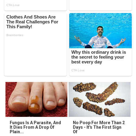
Fungus Is A Parasite, And
No Poop For More Than 2
It Dies From A Drop Of
Days - It's The First Sign
Plain...
Of